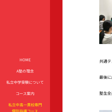
HOME
共通テ
A塾の理念
最後に
私立中学受験について
塾生全
コース案内
私立中高一貫校専門
個別指導コース