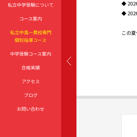
◆
20
私立中学受験について
◆
20
コース案内
私立中高一貫校専門
この夏
個別指導コース
中学受験コース案内
合格実績
アクセス
ブログ
お問い合わせ