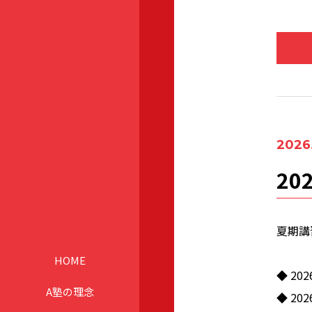
2026
20
夏期講
HOME
◆
20
A塾の理念
◆ 2
0