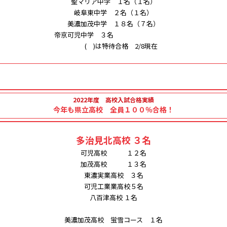
聖マリア中学 １名（１名）
岐阜東中学 ２名（１名）
美濃加茂中学 １８名（７名）
帝京可児中学 ３名
( )は特待合格 2/8現在
2022年度 高校入試合格実績
今年も県立高校 全員１００％合格！
多治見北高校 ３名
可児高校 １２名
加茂高校 １３名
東濃実業高校 ３名
可児工業業高校５名
八百津高校 １名
美濃加茂高校 蛍雪コース １名